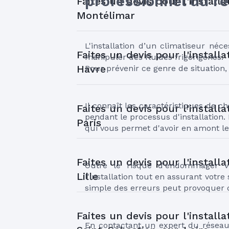
professionnel du r
Faites un devis pour l'install
Montélimar
L'installation d’un climatiseur néce
Faites un devis pour l'install
manipuler des fluides frigorigènes.

Havre
Pour prévenir ce genre de situation,
Il connaît les caractéristiques de
Faites un devis pour l'install
pendant le processus d'installation. 
Paris
qui vous permet d'avoir en amont le 
Faites un devis pour l'install
Outre le risque d'endommager vot
Lille
l'installation tout en assurant votre 
simple des erreurs peut provoquer 
Faites un devis pour l'install
En contactant un expert du réseau 