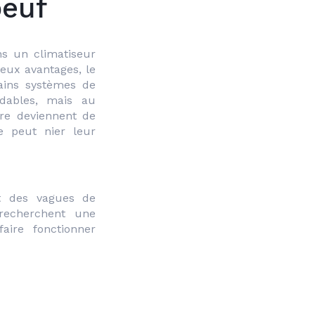
beuf
s un climatiseur 
ux avantages, le 
premier étant le confort qu'il apporte. Certains systèmes de 
ables, mais au 
e deviennent de 
 peut nier leur 
t des vagues de 
echerchent une 
ire fonctionner 