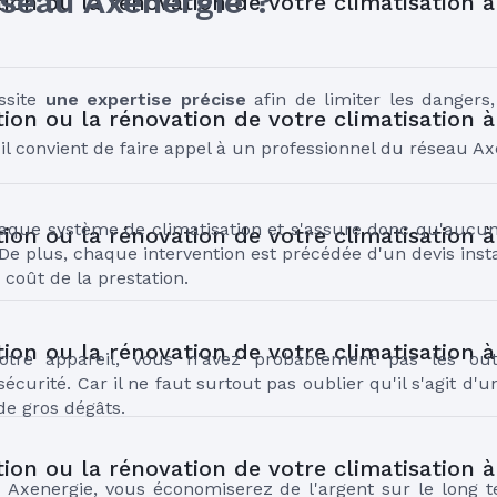
éseau Axenergie ?
ation ou la rénovation de votre climatisation à
ssite 
une expertise précise
 afin de limiter les dangers,
ation ou la rénovation de votre climatisation à
 il convient de faire appel à un professionnel du réseau Ax
 chaque système de climatisation et s'assure donc qu'au
ation ou la rénovation de votre climatisation à
De plus, chaque intervention est précédée d'un devis instal
coût de la prestation.
ation ou la rénovation de votre climatisation à
re appareil, vous n'avez probablement pas les outil
sécurité. Car il ne faut surtout pas oublier qu'il s'agit d'un
de gros dégâts.
ation ou la rénovation de votre climatisation à
Axenergie, vous économiserez de l'argent sur le long t