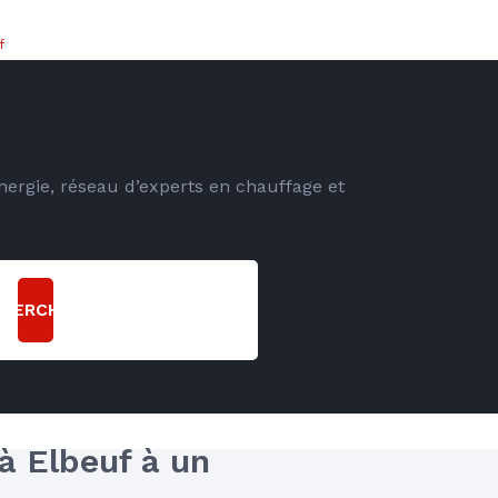
f
energie, réseau d’experts en chauffage et
CHERCHER
à Elbeuf à un 