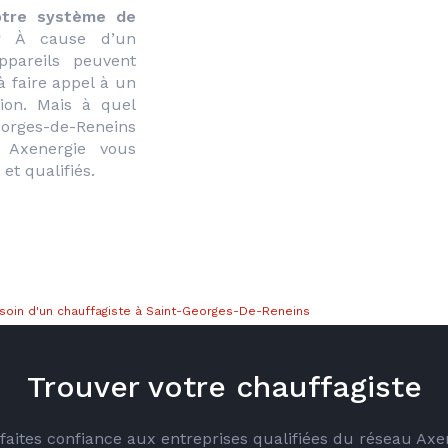
otre système de 
 À cause d’un 
pareils peuvent 
 faire appel à un 
professionnel pour une quelconque réparation. Mais à quel 
eorges-de-Reneins 
Axenergie vous 
t qualifiés.
esoin d'un chauffagiste à Saint-Georges-De-Reneins
Trouver votre chauffagiste
é faites confiance aux entreprises qualifiées du réseau Ax