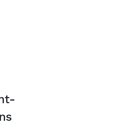
Trouver mon
nt-
ns