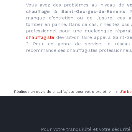
Vous avez des problèmes au niveau de 
v
chauffage à Saint-Georges-de-Reneins
 ?
manque d’entretien ou de l’usure, ces ap
tomber en panne. Dans ce cas, n’hésitez pas à
chauffagiste
 devrait-on faire appel à Saint-G
? Pour ce genre de service, le réseau 
recommande ses chauffagistes professionnels e
Réalisez un devis de chauffagiste pour votre projet
>
>
J'ai b
Pour votre tranquillité et votre sécurit