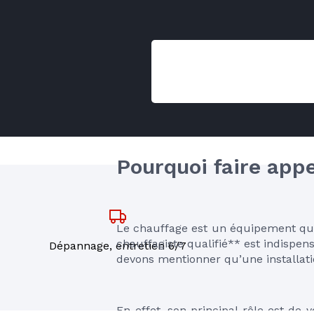
Pourquoi faire appe
Le chauffage est un équipement qui d
chauffagiste qualifié** est indispen
Dépannage, entretien 6/7
devons mentionner qu’une installati
En effet, son principal rôle est de 