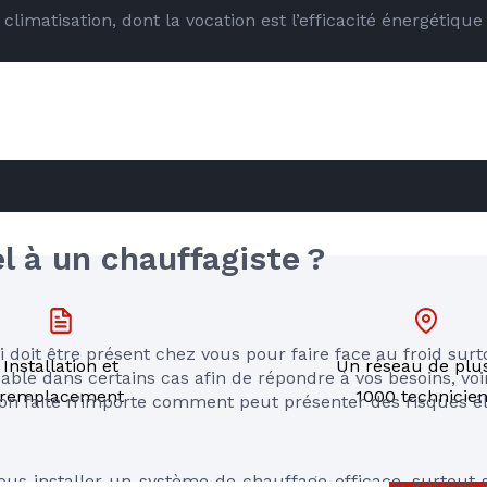
climatisation, dont la vocation est l’efficacité énergétique
RE
l à un chauffagiste ?
oit être présent chez vous pour faire face au froid surto
Installation et
Un réseau de plu
sable dans certains cas afin de répondre à vos besoins, voi
remplacement
1000 technicie
on faite n’importe comment peut présenter des risques él
vous installer un système de chauffage efficace, surtout 