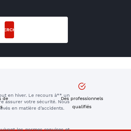
CHERCHER
ut en hiver. Le recours à** un 
s de
Des professionnels
re assurer votre sécurité. Nous 
ns
qualifiés
evés en matière d’accidents. 
suivant les normes requises et 