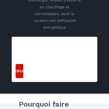
Axenergie, réseau d’experts
en chauffage et
climatisation, dont la
vocation est l’efficacité
énergétique
RECHERCHER
Pourquoi faire 