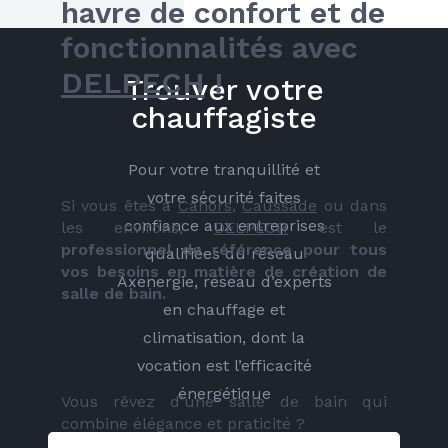
havre de confort et de 
fonctionnalités avec 
DELPECH
 !
Trouver votre
chauffagiste
Pour votre tranquillité et
votre sécurité faites
Si vous êtes à 
Cahors
, 
Caussade
 ou dans 
confiance aux entreprises
les environs, 
DELPECH
 est le 
professionnel de référence pour tous 
qualifiées du réseau
vos besoins en matière de création de 
Axenergie, réseau d’experts
salle de bain.
en chauffage et
climatisation, dont la
vocation est l’efficacité
énergétique
Vous rêvez d’une salle de bain qui 
combine élégance et praticité ? 