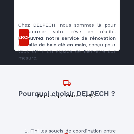
Chez DELPECH, nous sommes là pour 
transformer votre rêve en réalité. 
RECHERCHER
Découvrez notre service de rénovation 
de salle de bain clé en main
, conçu pour 
vous offrir un espace de bien-être sur 
mesure.
Pourquoi choisir DELPECH ?
Dépannage, entretien 6/7
Fini les soucis de coordination entre 