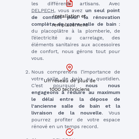
les différents artisans. Avec 
DELPECH
, vous avez 
un seul point 
Installation et
de contact pour la rénovation 
complète de votre salle de bain
 : 
remplacement
du placoplâtre à la plomberie, de 
l’électricité au carrelage, des 
éléments sanitaires aux accessoires 
de confort, nous gérons tout pour 
vous.
Nous comprenons l’importance de 
votre salle de bain au quotidien. 
Un réseau de plus de
C’est pourquoi 
nous nous 
1000 techniciens
engageons à réduire au maximum 
le délai entre la dépose de 
l’ancienne salle de bain et la 
livraison de la nouvelle
. Vous 
pourrez profiter de votre espace 
rénové en un temps record.