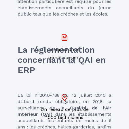
attention particulière est requise pour les 
établissements accueillants du jeune 
public tels que les crèches et les écoles.
La réglementation 
Installation et
concernant la QAI en 
remplacement
ERP
La loi n°2010-788 du 12 juillet 2010 a 
d’abord rendu obligatoire, en 2018, la 
surveillance de la 
Qualité de l'Air 
Un réseau de plus de
Intérieur (QAI)
 dans les établissements 
1000 techniciens
accueillants les enfants de moins de 6 
ans : les crèches, haltes-garderies, jardins 