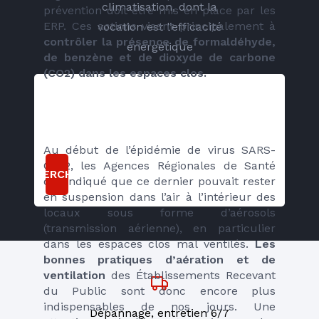
climatisation, dont la
prévention doit être mis en place par les 
ERP. Ces actions visent principalement à 
vocation est l’efficacité
contrôler la présence de formaldéhyde, 
énergétique
de benzène et de dioxyde de carbone 
(CO2) dans les espaces clos.
Au début de l’épidémie de virus SARS-
CoV2, les Agences Régionales de Santé 
RECHERCHER
ont indiqué que ce dernier pouvait rester 
en suspension dans l’air à l’intérieur des 
locaux sous forme d’aérosols 
(transmission aérienne), en particulier 
dans les espaces clos mal ventilés. 
Les 
bonnes pratiques d’aération et de 
ventilation
 des Établissements Recevant 
du Public sont donc encore plus 
indispensables de nos jours. Une 
Dépannage, entretien 6/7