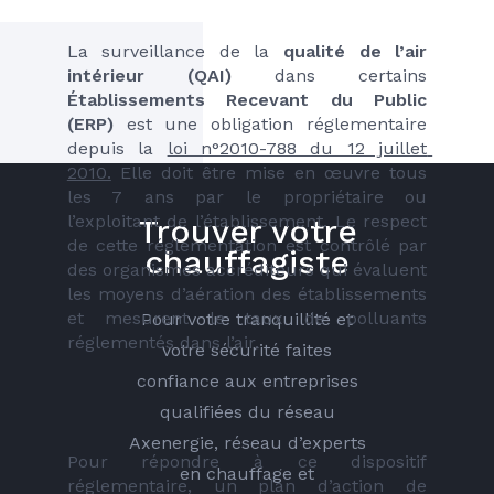
La surveillance de la
 qualité de l’air 
intérieur (QAI)
 dans certains 
Établissements Recevant du Public 
(ERP)
 est une obligation réglementaire 
depuis la 
loi n°2010-788 du 12 juillet 
2010.
 Elle doit être mise en œuvre tous  
les 7 ans par le propriétaire ou 
l’exploitant de l’établissement. Le respect 
Trouver votre
de cette réglementation est contrôlé par 
chauffagiste
des organismes accréditeurs qui évaluent 
les moyens d’aération des établissements 
et mesurent le taux de polluants 
Pour votre tranquillité et
réglementés dans l’air. 
votre sécurité faites
confiance aux entreprises
qualifiées du réseau
Axenergie, réseau d’experts
Pour répondre à ce dispositif 
en chauffage et
réglementaire, un plan d’action de 