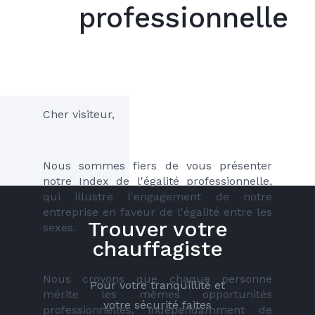
professionnelle
Cher visiteur,
Nous sommes fiers de vous présenter 
notre Index de l'égalité professionnelle, 
qui illustre l'engagement de notre 
entreprise en faveur de l'égalité entre les 
Trouver votre
sexes. 
chauffagiste
Nous croyons que chaque personne 
Pour votre tranquillité et
mérite les mêmes opportunités 
votre sécurité faites
professionnelles, indépendamment de 