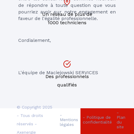
de répondre à toute question que vous 
pourriez avoir sur notre engagement en 
Un réseau de plus de
faveur de l'égalité professionnelle.
1000 techniciens
Cordialement, 
L'équipe de Maciejowski SERVICES 
Des professionnels
qualifiés
© Copyright 2025
-
-
- Tous droits
- Politique de
Plan
Mentions
confidentialité
du
réservés -
légales
site
Axenergie