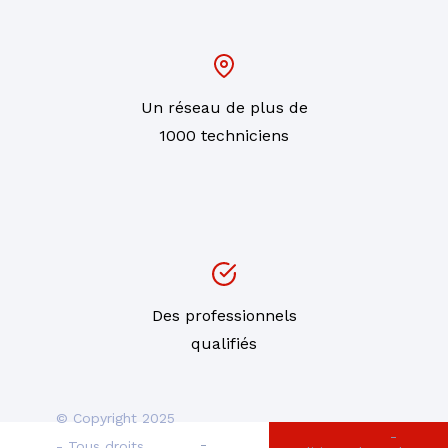
Un réseau de plus de
1000 techniciens
Des professionnels
qualifiés
© Copyright 2025
-
-
- Tous droits