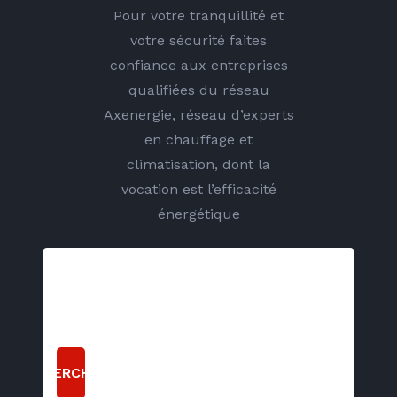
Pour votre tranquillité et
votre sécurité faites
confiance aux entreprises
qualifiées du réseau
Axenergie, réseau d’experts
en chauffage et
climatisation, dont la
vocation est l’efficacité
énergétique
RECHERCHER