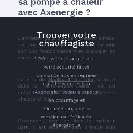
sa pompe à chaleur 
avec Axenergie ?
Trouver votre
L'entretien de la pompe à chaleur air/eau 
chauffagiste
est une tâche importante pour garantir 
son bon fonctionnement et prolonger sa 
durée de vie. 
Pour votre tranquillité et
votre sécurité faites
confiance aux entreprises
La ville de 
Montreuil sur mer
, situé e 
qualifiées du réseau
dans le  
Nord-Pas-de-Calais
 , est un 
Axenergie, réseau d’experts
endroit idéal pour installer une pompe à 
chaleur air/eau. 
en chauffage et
climatisation, dont la
vocation est l’efficacité
Cependant, pour en tirer le meilleur 
énergétique
parti, il est essentiel d'en prendre soin 