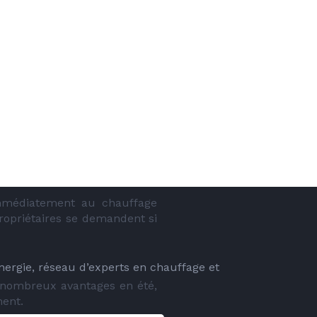
mmédiatement au chauffage 
ropriétaires se demandent si 
energie, réseau d’experts en chauffage et
 nombreux avantages en été, 
ment.