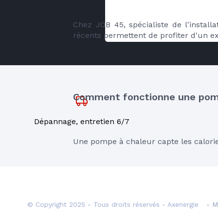
Chez JOB 45, spécialiste de l'instal
récents permettent de profiter d'un e
Comment fonctionne une pomp
Dépannage, entretien 6/7
Une pompe à chaleur capte les calorie
Mais certaines installations, notamm
inverser leur fonctionnement pendant
© Copyright 2025 - Tous droits réservés - Axenergie
- M