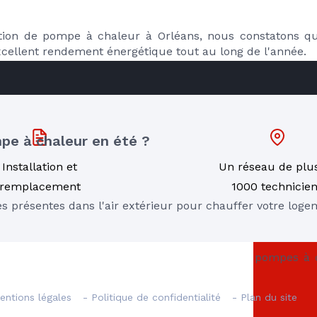
RE
lation de pompe à chaleur à Orléans, nous constatons q
xcellent rendement énergétique tout au long de l'année.
e à chaleur en été ?
Installation et
Un réseau de plu
remplacement
1000 technicie
s présentes dans l'air extérieur pour chauffer votre loge
ent les pompes à chaleur air-air et certaines pompes à c
 les périodes chaudes.
entions légales
- Politique de confidentialité
- Plan du site