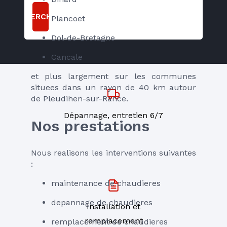
RECHERCHER
Plancoet
Dol-de-Bretagne
Cancale
et plus largement sur les communes 
situees dans un rayon de 40 km autour 
de Pleudihen-sur-Rance.
Dépannage, entretien 6/7
Nos prestations
Nous realisons les interventions suivantes 
:
maintenance de chaudieres
depannage de chaudieres
Installation et
remplacement
remplacement de chaudieres