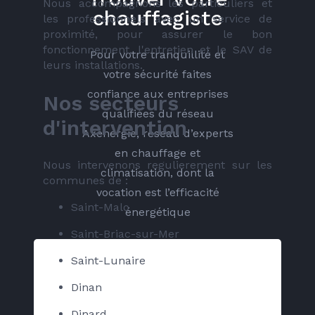
Nous accompagnons les particuliers et 
chauffagiste
les professionnels avec un service de 
proximité, pour assurer le bon 
fonctionnement, l'entretien et le SAV de 
Pour votre tranquillité et
leurs installations.
votre sécurité faites
confiance aux entreprises
Nos secteurs 
qualifiées du réseau
d'intervention
Axenergie, réseau d’experts
en chauffage et
Nous intervenons regulierement sur les 
climatisation, dont la
communes de :
vocation est l’efficacité
Saint-Malo
énergétique
Saint-Briac-sur-Mer
Saint-Lunaire
Dinan
Dinard