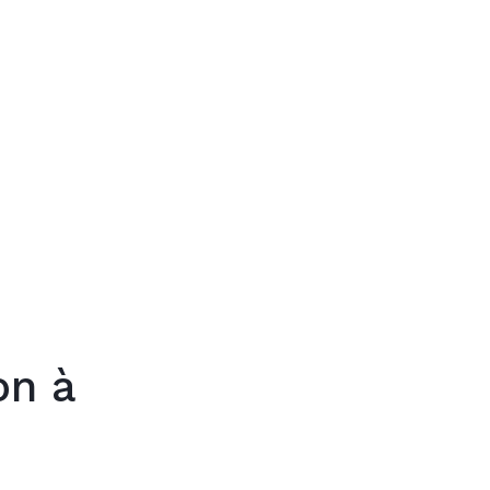
Trouver mon
on à