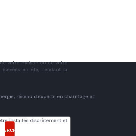
 de votre maison ou de votre 
 élevées en été, rendant la 
energie, réseau d’experts en chauffage et
re installés discrètement et 
CHERCHER