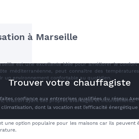
sation à Marseille
arseille est une excellente idée pour améliorer le confort
 côte méditerranéenne, peut connaître des températures
nir un environnement confortable au quotidien.
Trouver votre chauffagiste
é faites confiance aux entreprises qualifiées du réseau Ax
urs, chacun ayant ses propres avantages et inconvénients. 
climatisation, dont la vocation est l’efficacité énergétique
nt une option populaire pour les maisons car ils peuvent êt
rature. 
RE