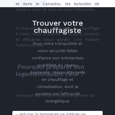
et dans le Calvados, les épisodes de 
chaleur sont de plus en plus fréquents.
Trouver votre
👉 Aquathermie, spécialiste du chauffage 
chauffagiste
à Caen, vous présente 10 actions simples 
et efficaces pour garder une maison 
Pour votre tranquillité et
fraîche en été.
votre sécurité faites
confiance aux entreprises
qualifiées du réseau
 Pourquoi préparer son 
Axenergie, réseau d’experts
logement avant l’été ?
en chauffage et
climatisation, dont la
vocation est l’efficacité
Anticiper les fortes chaleurs permet de :
énergétique
- réduire la température intérieure