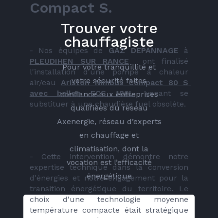
Compact S.
Trouver votre
chauffagiste
- Nos équipes de 
GAZ DEPANNAGE
 à 
PLEUDIHEN SUR RANCE
  ont finalisé 
Pour votre tranquillité et
l'installation d'une pompe à chaleur 
votre sécurité faites
air/eau 
Ariston Nimbus Compact 80 S 
avec ballon ECS 180L
,
 venant se 
confiance aux entreprises
substituer à une chaudière fuel obsolète.
qualifiées du réseau
Axenergie, réseau d’experts
en chauffage et
climatisation, dont la
- Cette intervention démontre notre 
vocation est l’efficacité
expertise technique dans la conversion 
énergétique
d'énergies et notre engagement pour la 
transition énergétique du territoire. Le 
choix d'une technologie moyenne 
température compacte était stratégique 