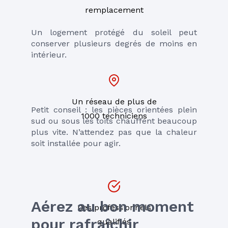
remplacement
Un logement protégé du soleil peut 
conserver plusieurs degrés de moins en 
intérieur.
Un réseau de plus de
Petit conseil : les pièces orientées plein 
1000 techniciens
sud ou sous les toits chauffent beaucoup 
plus vite. N’attendez pas que la chaleur 
soit installée pour agir.
Aérez au bon moment 
Des professionnels
pour rafraîchir 
qualifiés