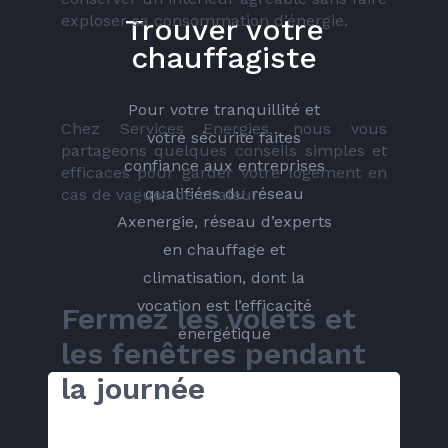
exploser sa consommation d’énergie.
Trouver votre
chauffagiste
Pour votre tranquillité et
Chez Services Energies, nous vous 
votre sécurité faites
partageons quelques conseils simples et 
confiance aux entreprises
efficaces pour garder votre logement en 
qualifiées du réseau
cas de vagues de chaleur. 
Axenergie, réseau d’experts
en chauffage et
climatisation, dont la
vocation est l’efficacité
Fermez les volets et 
énergétique
les fenêtres pendant 
la journée