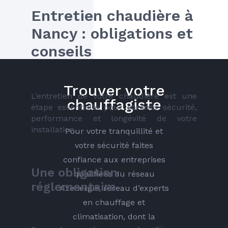
Entretien chaudière à 
Nancy : obligations et 
conseils
Trouver votre
L’entretien de votre chaudière est une 
chauffagiste
étape essentielle pour garantir sécurité, 
performance et longévité de votre 
installation.
Pour votre tranquillité et
votre sécurité faites
confiance aux entreprises
Une obligation 
qualifiées du réseau
réglementaire
Axenergie, réseau d’experts
en chauffage et
climatisation, dont la