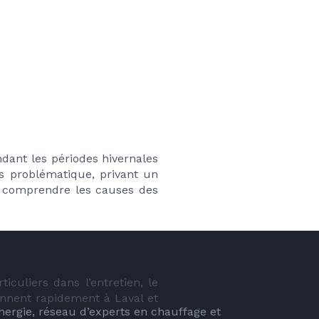
dant les périodes hivernales 
 problématique, privant un 
e comprendre les causes des 
uliers dans l’entretien, le 
ennent rapidement à Laval et 
energie, réseau d’experts en chauffage et