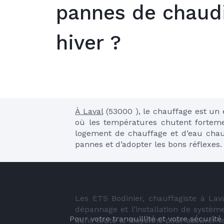
pannes de chaud
hiver ?
À Laval
 (53000 ), le chauffage est un 
où les températures chutent forteme
logement de chauffage et d’eau chaud
pannes et d’adopter les bons réflexes.
Les ETS Bodinier, chauffagiste à Lav
dépannage et l’installation de système
Pour votre tranquillité et votre sécurit
dans toute la Mayenne pour assurer l