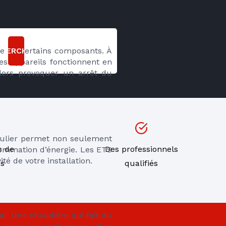
CHERCHER
de de certains composants. À 
es appareils fonctionnent en 
ors provoquer un arrêt du 
égulier permet non seulement 
s de
Des professionnels
sommation d’énergie. Les ETS 
té de votre installation.
ns
qualifiés
l. Une chaudière qui fait du 