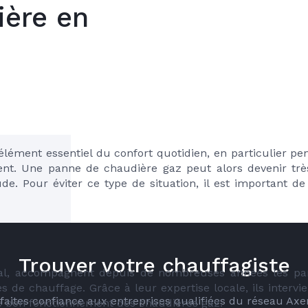
ière en
élément essentiel du confort quotidien, en particulier pen
nt. Une panne de chaudière gaz peut alors devenir très
e. Pour éviter ce type de situation, il est important d
Trouver votre chauffagiste
al, accompagnent depuis de nombreuses années les partic
s de chauffage. Grâce à leur expertise locale, ils intervi
é faites confiance aux entreprises qualifiées du réseau Ax
e bon fonctionnement des chaudières gaz.