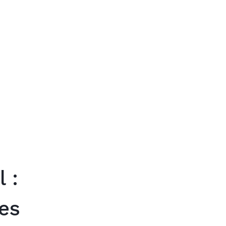
Trouver mon
 :
es