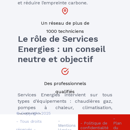
et réduire l’empreinte carbone.
Un réseau de plus de
1000 techniciens
Le rôle de Services 
Energies : un conseil 
neutre et objectif
Des professionnels
qualifiés
Services Energies intervient sur tous 
types d’équipements : chaudières gaz, 
pompes à chaleur, climatisation, 
© Copyright 2025
ventilation…
-
-
- Tous droits
- Politique de
Plan
Mentions
confidentialité
du
réservés -
légales