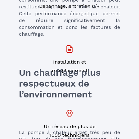
Dépannage, entretien 6/7
restituer jusqu’à 3 à 4 kWh de chaleur. 
Cette performance énergétique permet 
de réduire significativement la 
consommation et donc les factures de 
chauffage. 
Installation et
Un chauffage plus 
remplacement
respectueux de 
l’environnement
Un réseau de plus de
La pompe à chaleur émet très peu de 
1000 techniciens