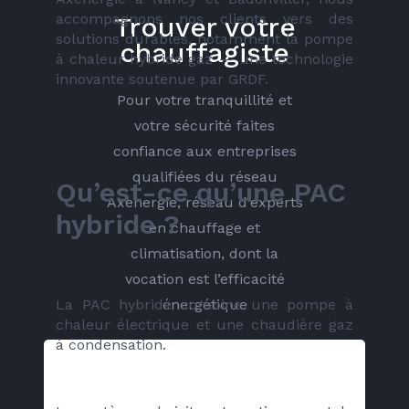
accompagnons nos clients vers des 
Trouver votre
solutions durables, notamment la pompe 
chauffagiste
à chaleur hybride gaz — une technologie 
innovante soutenue par GRDF.
Pour votre tranquillité et
votre sécurité faites
confiance aux entreprises
qualifiées du réseau
Qu’est-ce qu’une PAC 
Axenergie, réseau d’experts
hybride ?
en chauffage et
climatisation, dont la
vocation est l’efficacité
La PAC hybride combine une pompe à 
énergétique
chaleur électrique et une chaudière gaz 
à condensation.