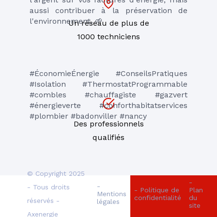
aussi contribuer à la préservation de 
l'environnement. 🌱
Un réseau de plus de
1000 techniciens
#ÉconomieÉnergie #ConseilsPratiques 
#Isolation #ThermostatProgrammable 
#combles #chauffagiste #gazvert 
#énergieverte #conforthabitatservices 
#plombier #badonviller #nancy
Des professionnels
qualifiés
© Copyright 2025
-
-
- Tous droits
- Politique de
Plan
Mentions
confidentialité
du
réservés -
légales
site
Axenergie