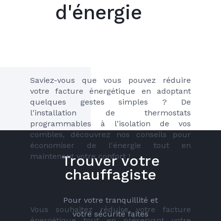
d'énergie
Saviez-vous que vous pouvez réduire 
votre facture énergétique en adoptant 
quelques gestes simples ? De 
l'installation de thermostats 
programmables à l'isolation de vos 
combles, découvrez nos conseils pour 
économiser de l'énergie tout en 
maintenant votre confort ! 
Trouver votre
chauffagiste
Pour votre tranquillité et
Vous souhaitez réduire votre facture 
votre sécurité faites
énergétique tout en préservant votre 