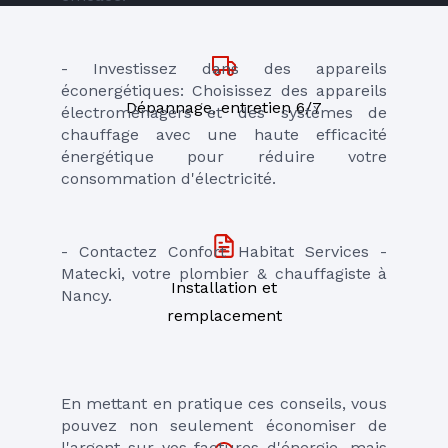
- Investissez dans des appareils 
éconergétiques: Choisissez des appareils 
Dépannage, entretien 6/7
électroménagers et des systèmes de 
chauffage avec une haute efficacité 
énergétique pour réduire votre 
consommation d'électricité.
- Contactez Confort Habitat Services - 
Matecki, votre plombier & chauffagiste à 
Installation et
Nancy. 
remplacement
En mettant en pratique ces conseils, vous 
pouvez non seulement économiser de 
l'argent sur vos factures d'énergie, mais 