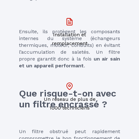
Ensuite, ils protègent les composants 
Installation et
internes du système (échangeurs 
remplacement
thermiques, moteur, conduits) en évitant 
l’accumulation de saletés. Un filtre 
propre garantit donc à la fois 
un air sain 
et un appareil performant
.
Que risque-t-on avec 
Un réseau de plus de
un filtre encrassé ?
1000 techniciens
Un filtre obstrué peut rapidement 
compromettre le bon fonctionnement de 