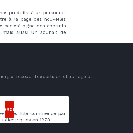
nos produits, à un personnel 
tre à la page des nouvelles 
 société signe des contrats 
 mais aussi un souhait de 
energie, réseau d’experts en chauffage et
CHERCHER
 Vendée. Elle commence par 
u électriques en 1978. 