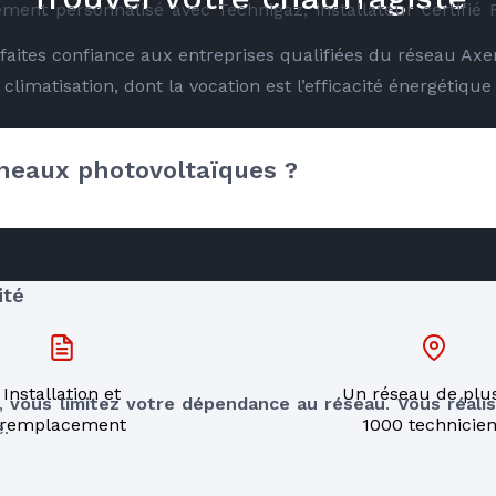
ement personnalisé avec Technigaz, installateur certifié
é faites confiance aux entreprises qualifiées du réseau Ax
climatisation, dont la vocation est l’efficacité énergétique
nneaux photovoltaïques ?
RE
ité
Installation et
Un réseau de plu
, 
vous limitez votre dépendance au réseau
. 
Vous réali
remplacement
1000 technicie
e.