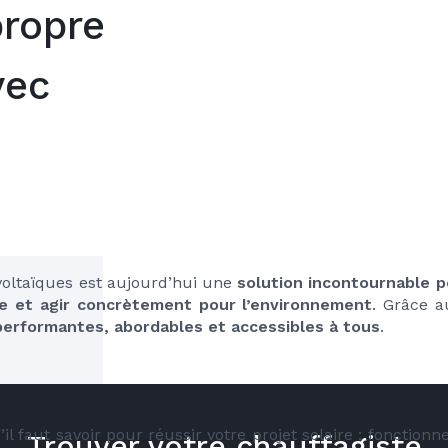
propre
vec
voltaïques est aujourd’hui une 
solution incontournable po
ie et agir concrètement pour l’environnement
. Grâce a
performantes, abordables et accessibles à tous
.
il faut savoir pour réussir votre projet solaire : fonctionn
Trouver votre chauffagiste