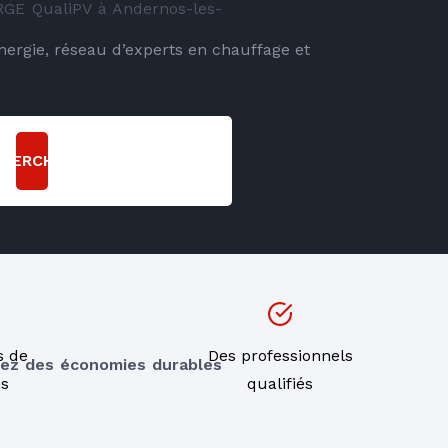
 RGE QualiPV à Andernos-les-
energie, réseau d’experts en chauffage et
CHERCHER
s de
Des professionnels
sez des économies durables
ns
qualifiés