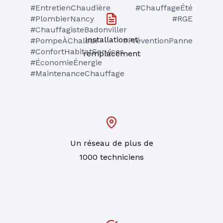
#EntretienChaudière #ChauffageÉté 
#PlombierNancy #RGE 
#ChauffagisteBadonviller 
Installation et
#PompeÀChaleur #PréventionPanne 
#ConfortHabitatServices 
remplacement
#ÉconomieÉnergie 
#MaintenanceChauffage
Un réseau de plus de
1000 techniciens