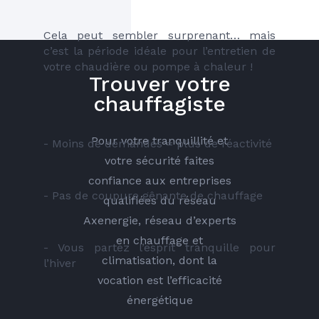
Cela peut sembler surprenant… mais 
c’est la période idéale pour l’entretien de 
votre chaudière ou pompe à chaleur !
Trouver votre
chauffagiste
Pour votre tranquillité et
- Moins de demandes = plus de réactivité
votre sécurité faites
confiance aux entreprises
- Pas de coupure gênante de chauffage
qualifiées du réseau
Axenergie, réseau d’experts
en chauffage et
- Vous partez l’esprit tranquille pour 
climatisation, dont la
l’hiver
vocation est l’efficacité
énergétique