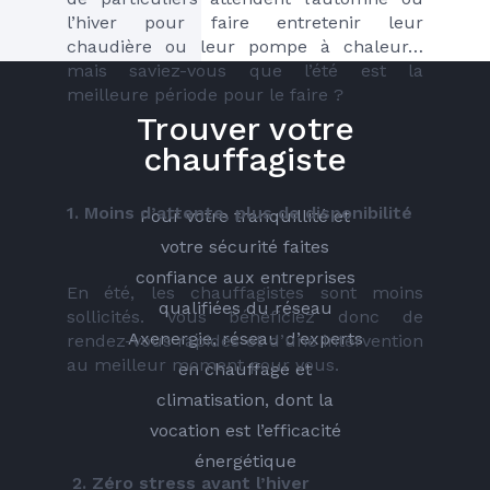
l’hiver pour faire entretenir leur 
chaudière ou leur pompe à chaleur… 
mais saviez-vous que l’été est la 
meilleure période pour le faire ?
Trouver votre
chauffagiste
1. Moins d’attente, plus de disponibilité
Pour votre tranquillité et
votre sécurité faites
confiance aux entreprises
En été, les chauffagistes sont moins 
qualifiées du réseau
sollicités. Vous bénéficiez donc de 
Axenergie, réseau d’experts
rendez-vous rapides et d’une intervention 
au meilleur moment pour vous.
en chauffage et
climatisation, dont la
vocation est l’efficacité
énergétique
 2. Zéro stress avant l’hiver