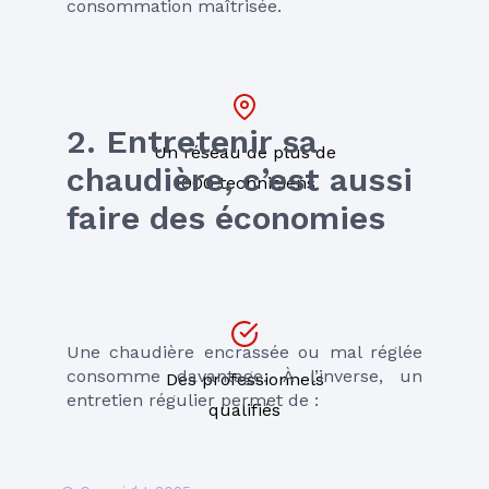
consommation maîtrisée.
2. Entretenir sa 
Un réseau de plus de
chaudière, c’est aussi 
1000 techniciens
faire des économies
Une chaudière encrassée ou mal réglée 
consomme davantage. À l’inverse, un 
Des professionnels
entretien régulier permet de :
qualifiés