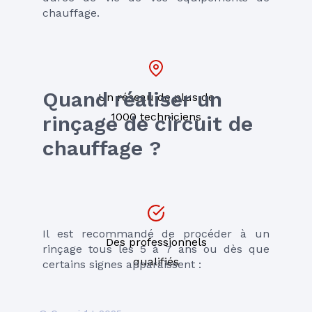
chauffage.
Quand réaliser un 
Un réseau de plus de
1000 techniciens
rinçage de circuit de 
chauffage ?
Il est recommandé de procéder à un 
Des professionnels
rinçage tous les 5 à 7 ans ou dès que 
qualifiés
certains signes apparaissent :