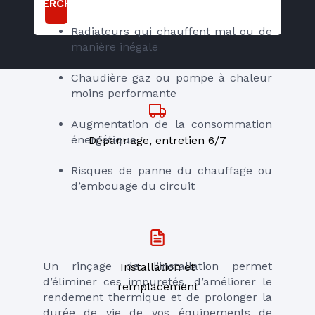
RECHERCHER
Radiateurs qui chauffent mal ou de 
manière inégale
Chaudière gaz ou pompe à chaleur 
moins performante
Augmentation de la consommation 
énergétique
Dépannage, entretien 6/7
Risques de panne du chauffage ou 
d’embouage du circuit
Un rinçage de l’installation permet 
Installation et
d’éliminer ces impuretés, d’améliorer le 
remplacement
rendement thermique et de prolonger la 
durée de vie de vos équipements de 