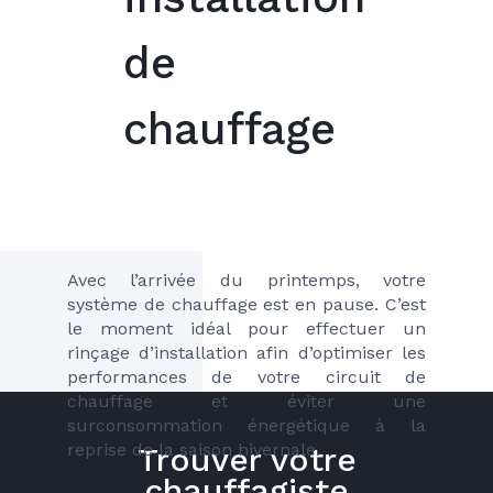
de
chauffage
Avec l’arrivée du printemps, votre 
système de chauffage est en pause. C’est 
le moment idéal pour effectuer un 
rinçage d’installation afin d’optimiser les 
performances de votre circuit de 
chauffage et éviter une 
surconsommation énergétique à la 
reprise de la saison hivernale.
Trouver votre
chauffagiste