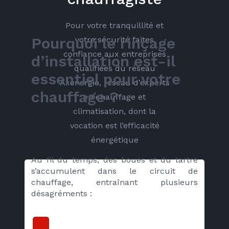
Pour votre tranquillité et
Pourquoi le rinçage 
votre sécurité faites
confiance aux entreprises
d’installation est-il 
qualifiées du réseau
essentiel pour votre 
Axenergie, réseau d’experts
chauffage ?
en chauffage et
climatisation, dont la
vocation est l’efficacité
énergétique
Au fil du temps, des boues et du tartre 
s’accumulent dans le circuit de 
chauffage, entraînant plusieurs 
désagréments :