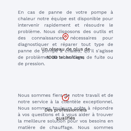
En cas de panne de votre pompe à 
chaleur notre équipe est disponible pour 
intervenir rapidement et résoudre le 
problème. Nous disposons des outils et 
des connaissances nécessaires pour 
diagnostiquer et réparer tout type de 
Un réseau de plus de
panne de pompe à chaleu, qu'il s'agisse 
1000 techniciens
de problèmes de chauffage, de fuite ou 
de pression.
Nous sommes fiers de notre travail et de 
notre service à la clientèle exceptionnel. 
Nous sommes toujours prêts à répondre 
Des professionnels
à vos questions et à vous aider à trouver 
qualifiés
la meilleure solution pour vos besoins en 
matière de chauffage. Nous sommes 