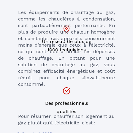
Les équipements de chauffage au gaz, 
comme les chaudières à condensation, 
sont particulièrement performants. En 
plus de produire une chaleur homogène 
et constante, ces appareils consomment 
Un réseau de plus de
moins d’énergie que ceux à l’électricité, 
1000 techniciens
ce qui contribue à limiter les dépenses 
de chauffage. En optant pour une 
solution de chauffage au gaz, vous 
combinez efficacité énergétique et coût 
réduit pour chaque kilowatt-heure 
consommé.
Des professionnels
qualifiés
Pour résumer, chauffer son logement au 
gaz plutôt qu’à l’électricité, c'est :