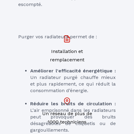
escompté.
Purger vos radiateurs permet de :
Installation et
remplacement
Améliorer l'efficacité énergétique :
Un radiateur purgé chauffe mieux 
et plus rapidement, ce qui réduit la 
consommation d’énergie.
Réduire les bruits de circulation :
L'air emprisonné dans les radiateurs 
Un réseau de plus de
peut provoquer des bruits 
1000 techniciens
désagréables de cliquetis ou de 
gargouillements.