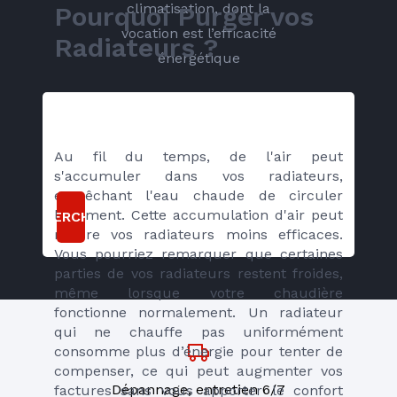
climatisation, dont la
Pourquoi Purger vos 
vocation est l’efficacité
Radiateurs ?
énergétique
Au fil du temps, de l'air peut 
s'accumuler dans vos radiateurs, 
empêchant l'eau chaude de circuler 
librement. Cette accumulation d'air peut 
RECHERCHER
rendre vos radiateurs moins efficaces. 
Vous pourriez remarquer que certaines 
parties de vos radiateurs restent froides, 
même lorsque votre chaudière 
fonctionne normalement. Un radiateur 
qui ne chauffe pas uniformément 
consomme plus d’énergie pour tenter de 
compenser, ce qui peut augmenter vos 
Dépannage, entretien 6/7
factures sans vous apporter le confort 