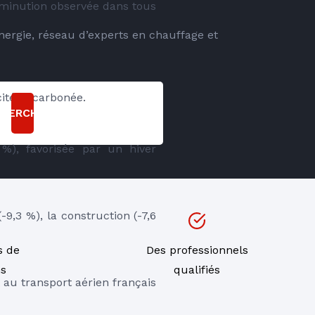
iminution observée dans tous 
energie, réseau d’experts en chauffage et
cité décarbonée.
CHERCHER
%), favorisée par un hiver 
,3 %), la construction (-7,6 
s de
Des professionnels
ns
qualifiés
 au transport aérien français 