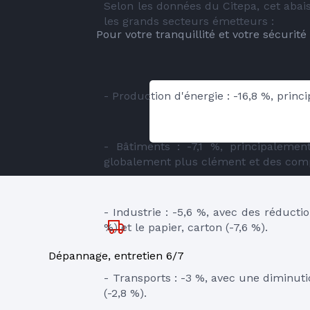
Selon les données du Citepa, cet abai
les grands secteurs émetteurs :
Pour votre tranquillité et votre sécurit
- Production d'énergie : -16,8 %, prin
- Bâtiments : -7,1 %, principalemen
globalement plus clément et des com
- Industrie : -5,6 %, avec des réducti
%) et le papier, carton (-7,6 %).
Dépannage, entretien 6/7
- Transports : -3 %, avec une diminutio
(-2,8 %).