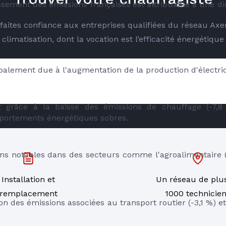
ssement des émissions françaises est attribuable à une d
é faites confiance aux entreprises qualifiées du réseau Ax
climatisation, dont la vocation est l’efficacité énergétique
cipalement due à l'augmentation de la production d'électri
RE
t grâce à la baisse des émissions de chauffage (-7,8 
portements énergétiques sobres.
ons notables dans des secteurs comme l'agroalimentaire (-9
Installation et
Un réseau de plu
remplacement
1000 technicie
n des émissions associées au transport routier (-3,1 %) et