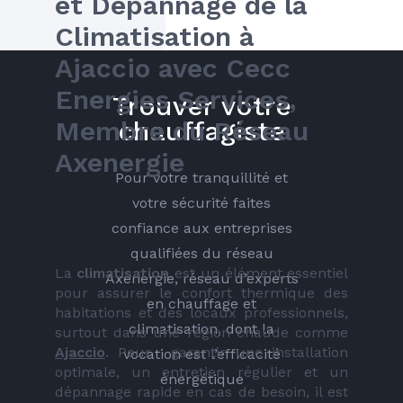
et Dépannage de la 
Climatisation à 
Ajaccio avec Cecc 
Energies Services, 
Trouver votre
Membre du Réseau 
chauffagiste
Axenergie
Pour votre tranquillité et
votre sécurité faites
confiance aux entreprises
qualifiées du réseau
La 
climatisation
 est un élément essentiel 
Axenergie, réseau d’experts
pour assurer le confort thermique des 
en chauffage et
habitations et des locaux professionnels, 
climatisation, dont la
surtout dans une région chaude comme 
Ajaccio
. Pour  garantir une installation 
vocation est l’efficacité
optimale, un entretien régulier et un 
énergétique
dépannage rapide en cas de besoin, il est 