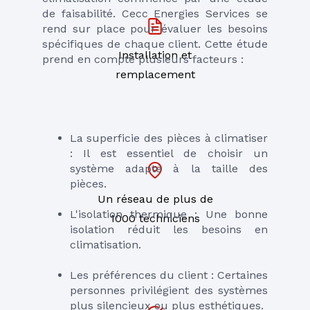
de faisabilité. Cecc Energies Services se 
rend sur place pour évaluer les besoins 
spécifiques de chaque client. Cette étude 
Installation et
prend en compte plusieurs facteurs :
remplacement
La superficie des pièces à climatiser 
: Il est essentiel de choisir un 
système adapté à la taille des 
pièces.
Un réseau de plus de
L'isolation thermique : Une bonne 
1000 techniciens
isolation réduit les besoins en 
climatisation.
Les préférences du client : Certaines 
personnes privilégient des systèmes 
plus silencieux ou plus esthétiques.