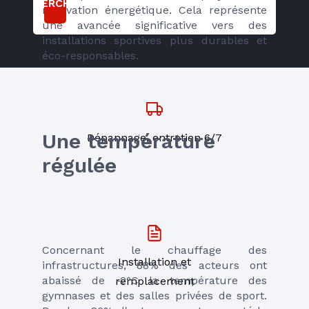
RECHERCHER
rénovation énergétique. Cela représente 
une avancée significative vers des 
installations sportives plus durables et 
éco-responsables.
Une température 
Dépannage, entretien 6/7
régulée
Concernant le chauffage des 
Installation et
infrastructures, 88% des acteurs ont 
abaissé de -2°C la température des 
remplacement
gymnases et des salles privées de sport. 