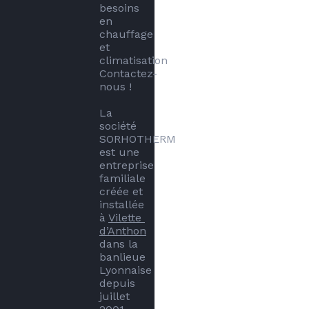
besoins 
en 
chauffage 
et 
climatisation 
Contactez-
nous !

La 
société 
SORHOTHERM 
est une 
entreprise 
familiale 
créée et 
installée 
à 
Vilette 
d’Anthon
dans la 
banlieue 
Lyonnaise 
depuis 
juillet 