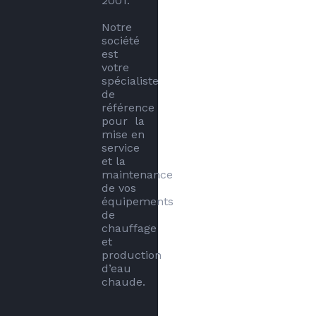
2001.

Notre 
société 
est 
votre 
spécialiste 
de 
référence 
pour  la 
mise en 
service 
et la 
maintenance 
de vos 
équipements 
de 
chauffage 
et 
production 
d’eau 
chaude.