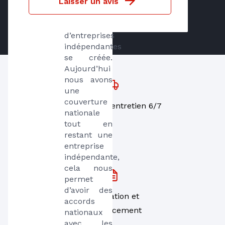
Laisser un avis
du marché, 
une 
coopérative 
d’entreprises 
indépendantes 
se créée. 
Aujourd’hui 
nous avons 
une 
couverture 
Dépannage, entretien 6/7
nationale 
tout en 
restant une 
entreprise  
indépendante, 
cela nous 
permet 
d’avoir des 
Installation et
accords 
remplacement
nationaux 
avec les 