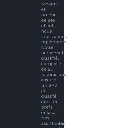
reconnu 
et 
proche 
de ses 
clients 
nous 
intervenons 
rapidement.

Notre 
personnel 
qualifié, 
composé 
de 20 
techniciens, 
assure 
un SAV 
de 
qualité 
dans de 
brefs 
délais.

Nos 
assistantes 