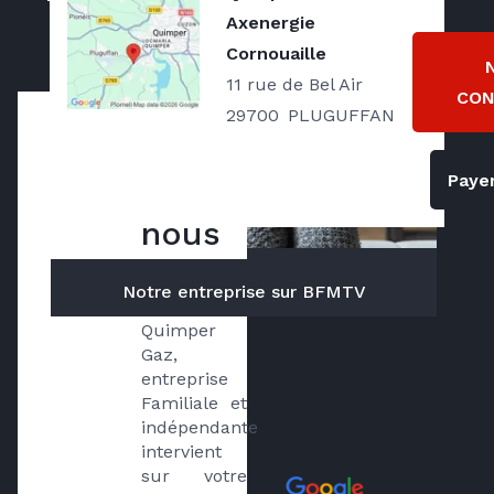
Concarneau, Fouesnant, Pleyben, Pont
Axenergie
l’Abbé, Quimper et toute autre commune
Cornouaille
de la région
11 rue de Bel Air
CON
29700
PLUGUFFAN
Qui
Payer
sommes
nous
?
Notre entreprise sur BFMTV
Quimper 
Gaz, 
entreprise 
Familiale et 
indépendante 
intervient 
sur votre 
Avis