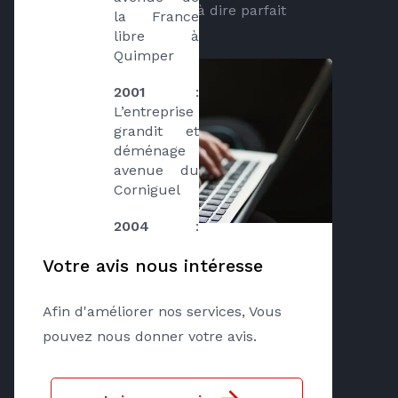
Très professionnel rien à dire parfait
la France 
libre à 
Quimper
2001
 : 
L’entreprise 
grandit et 
déménage 
avenue du 
Corniguel
2004
 : 
Création du 
Votre avis nous intéresse
réseau 
AXENERGIE, 
afin de nous 
Afin d'améliorer nos services, Vous
protéger et 
pouvez nous donner votre avis.
de se 
préparer à 
l’évolution 