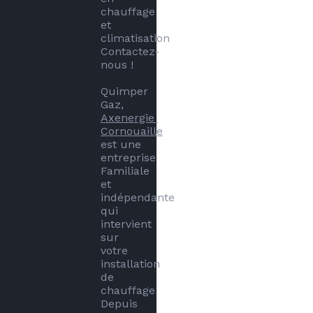
chauffage 
et 
climatisation 
Contactez-
nous !

Quimper 
Gaz, 
Axenergie 
Cornouaille
est une 
entreprise 
Familiale 
et 
indépendante 
qui 
intervient 
sur 
votre 
installation 
de 
chauffage.

Depuis 