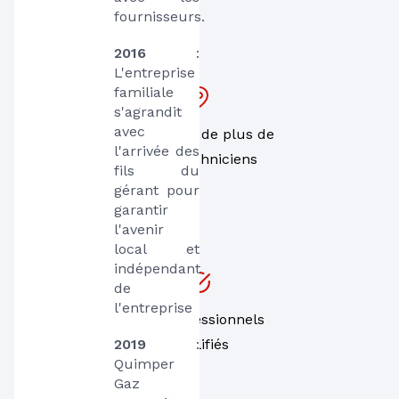
fournisseurs.
2016
 : 
L'entreprise 
familiale 
s'agrandit 
avec 
Un réseau de plus de
l'arrivée des 
1000 techniciens
fils du 
gérant pour 
garantir 
l'avenir 
local et 
indépendant 
de 
l'entreprise
Des professionnels
2019
 :  
qualifiés
Quimper 
Gaz  