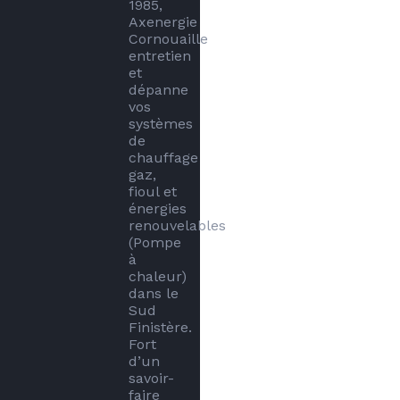
1985, 
Axenergie 
Cornouaille 
entretien 
et 
dépanne 
vos 
systèmes 
de 
chauffage 
gaz, 
fioul et 
énergies 
renouvelables 
(Pompe 
à 
chaleur) 
dans le 
Sud 
Finistère.

Fort 
d’un 
savoir-
faire 