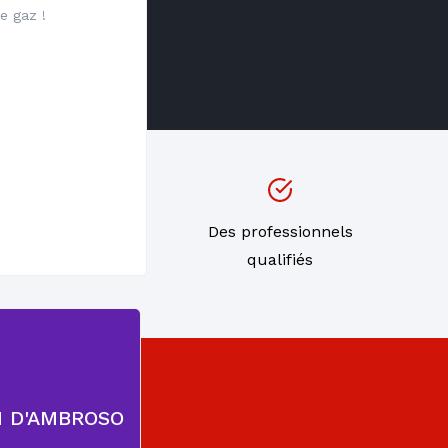
e gaz !
s de
Des professionnels
ns
qualifiés
IN D'AMBROSO