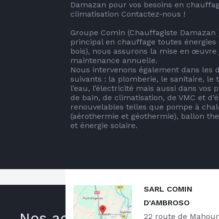
Damazan pour vos besoins en chauffage
climatisation Contactez-nous !

Groupe Comin (Chauffagiste Damazan ) 
principal en chauffage toutes énergies (g
bois), nous assurons la mise en œuvre j
maintenance annuelle. 

Nous intervenons également dans les 
suivants : la plomberie, le sanitaire, le 
l’eau, l’électricité mais aussi dans vos p
de bain, de climatisation, de VMC et d’é
renouvelables telles que pompe à chal
(aérothermie et géothermie), ballon t
et énergie solaire.
SARL COMIN
Notre zone d'intervention
D'AMBROSO
Localisé à Damazan depuis 2021, nous 
Nos actualités
22 route de Mahour