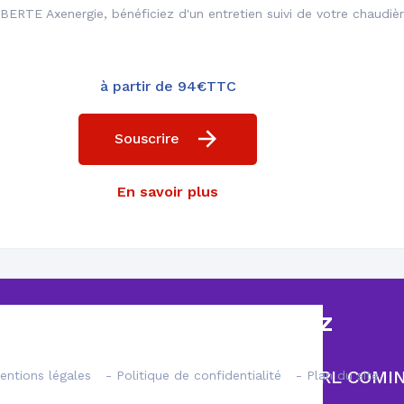
BERTE Axenergie, bénéficiez d'un entretien suivi de votre chaudièr
r faire appel à eux
à partir de 94€TTC
Souscrire
En savoir plus
Installation et
Un réseau de plu
remplacement
1000 technicie
Contrat INITIAL gaz
contrat INITIAL chaudière gaz avec SARL COM
entions légales
- Politique de confidentialité
- Plan du site