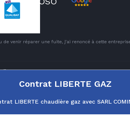
MIN D'AMBROSO
s de me...
e venir réparer une fuite, j'ai renoncé à cette entrepris
il tres...
Contrat LIBERTE GAZ
 sympathique
ontrat LIBERTE chaudière gaz avec SARL CO
ieuse, de bons conseils, et réactive ! L'accueil téléphoniq