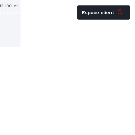
12H00 et
Espace client
 chauffagiste
Carrières