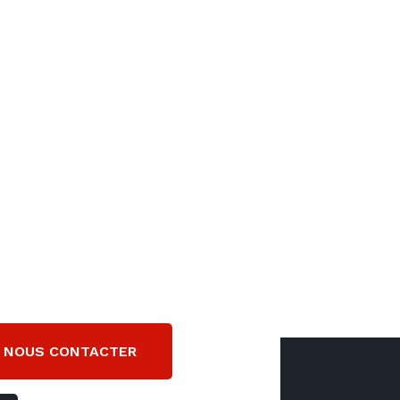
NOUS CONTACTER
kilomètres aux alentours de Damazan.