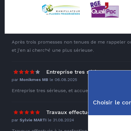
Avis clients sur SARL CO
Après trois promesses non tenue
par
Graham Davison
le
25.01.2026
Après trois promesses non tenues de me rappeler ou d
et j'en ai cherché une plus sérieuse.
Chaudière GAZ
Entreprise tres sérieuse, et accue
par
Monikmes MB
le
06.08.2025
Entreprise tres sérieuse, et accueil tres efficace et
Choisir le c
Travaux effectués à la...
par
Sylvie MARTI
le
31.08.2024
Travaux effectués à la perfection. Entreprise très sér