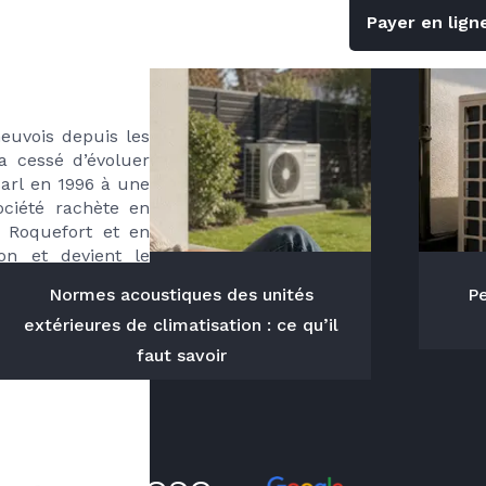
Payer en lign
euvois depuis les 
a cessé d’évoluer 
rl en 1996 à une 
ciété rachète en 
 Roquefort et en 
on et devient le 
Normes acoustiques des unités
Pe
ronne, le Groupe 
extérieures de climatisation : ce qu’il
qui comprend plus 
faut savoir
is 2015