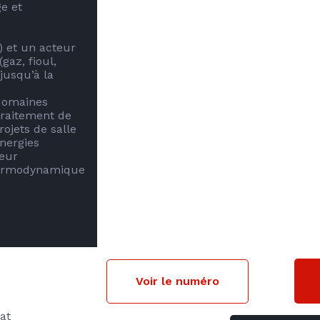
 et 
et un acteur 
az, fioul, 
usqu’à la 
domaines 
traitement de 
rojets de salle 
nergies 
eur 
hermodynamique 
Voir le numéro
couvrons tout le secteur confluent, c'est-à-dire les 30 
at