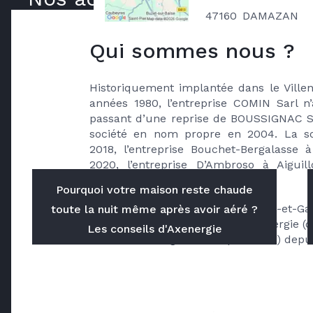
47160
DAMAZAN
Qui sommes nous ?
Historiquement implantée dans le Villen
années 1980, l’entreprise COMIN Sarl n’
passant d’une reprise de BOUSSIGNAC Sa
société en nom propre en 2004. La so
2018, l’entreprise Bouchet-Bergalasse à
2020, l’entreprise D’Ambroso à Aiguill
Groupe COMIN.
Pourquoi votre maison reste chaude
Implanté sur l’ensemble du Lot-et-Ga
toute la nuit même après avoir aéré ?
COMIN fait partie du réseau Axenergie (
Les conseils d'Axenergie
de 120 chauffagistes indépendants) depu