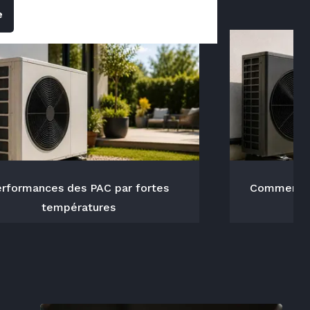
e
rformances des PAC par fortes
Comment ca
températures