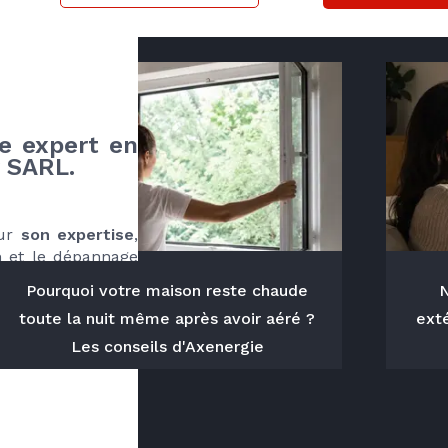
e expert en 
r SARL.
ur 
son expertise
, 
en et le dépannage 
s ne l’avons pas 
Pourquoi votre maison reste chaude
N
e et d’un savoir-
toute la nuit même après avoir aéré ?
exté
 en toute saison.
Les conseils d'Axenergie