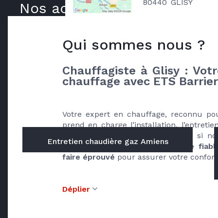
80440
GLISY
Nos actualités
Qui sommes nous ?
Chauffagiste à Glisy : Votr
chauffage avec ETS Barrie
Votre expert en chauffage, reconnu po
prend en charge l’installation, l’entreti
de votre chaudière à gaz, même si nou
Entretien chaudière gaz Amiens
installée. 
Bénéficiez d’un service fiabl
faire éprouvé
 pour assurer votre confort
Déplier