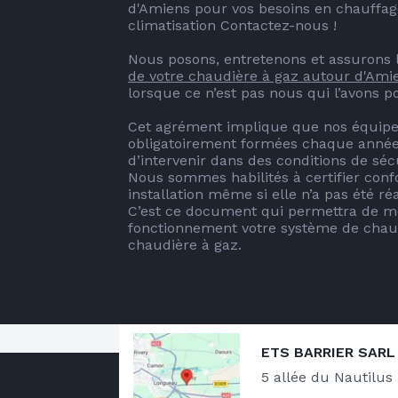
d'Amiens pour vos besoins en chauffage
climatisation Contactez-nous !

Nous posons, entretenons et assurons l
de votre chaudière à gaz autour d'Ami
lorsque ce n’est pas nous qui l’avons po
Cet agrément implique que nos équipes
obligatoirement formées chaque année 
d’intervenir dans des conditions de sécu
Nous sommes habilités à certifier conf
installation même si elle n’a pas été réa
C’est ce document qui permettra de me
fonctionnement votre système de chauf
chaudière à gaz.
ETS BARRIER SARL
Notre zone d'intervention
5 allée du Nautilus
Localisée à Amiens, nous intervenons 