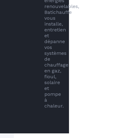
énergies 
renouvelables, 
Batichauffe  
vous 
installe, 
entretien 
et 
dépanne 
vos 
systèmes 
de 
chauffage 
en gaz, 
fioul, 
solaire 
et 
pompe 
à 