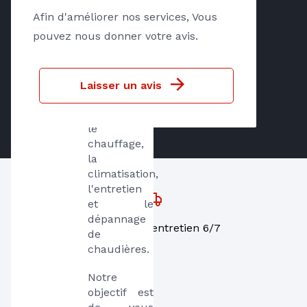
administrations 
Afin d'améliorer nos services, Vous
dans l'Oise 
pouvez nous donner votre avis.
et le Nord 
Val d'Oise. 
Nos services 
Laisser un avis
incluent la 
plomberie, 
le 
chauffage, 
la 
climatisation, 
l'entretien 
et le 
dépannage 
Dépannage, entretien 6/7
de 
chaudières. 
Notre 
objectif est 