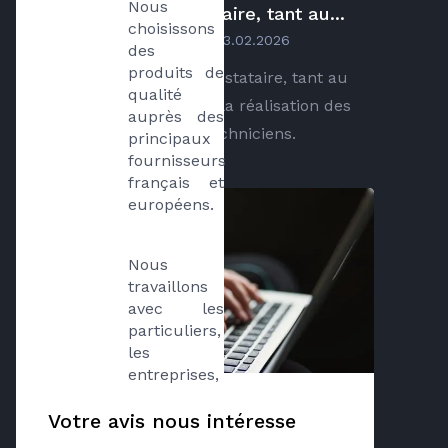
Nous 
prestataire, tant au...
choisissons 
par
Michelle Mirmont
le
03.02.2026
des 
produits de 
Très satisfaits de ce prestataire, tant au
qualité 
niveau du contact que la réalisation des
auprès des 
travaux, par de vrais techniciens.
principaux 
fournisseurs 
français et 
européens.
Nous 
travaillons 
avec les 
particuliers, 
les 
entreprises, 
les 
commerçants 
Votre avis nous intéresse
et les 