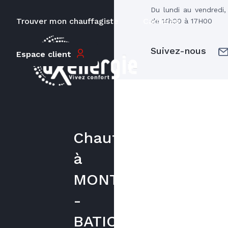
Du lundi au vendredi
Trouver mon chauffagiste
Carrières
de 14h00 à 17H00
Suivez-nous
Espace client
Chauffagiste
à
MONTATAIRE
-
BATICHAUFFE