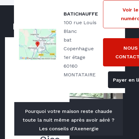
Notre zone d'intervention
Voir le
BATICHAUFFE
numér
Basée à Montataire (60) nous intervenons
100 rue Louis
Nos actualités
dans un rayon de 40 kms.
Blanc
bat
NOUS
Copenhague
Qui
CONTAC
1er étage
sommes
60160
MONTATAIRE
nous
Payer en l
?
Votre 
Pourquoi votre maison reste chaude
Expert 
toute la nuit même après avoir aéré ?
Chauffagiste 
Les conseils d'Axenergie