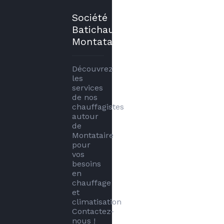
Société
Batichauffe
Montataire
Découvrez 
les 
services 
de nos 
chauffagistes 
autour 
de 
Montataire 
pour 
vos 
besoins 
en 
chauffage 
et 
climatisation 
Contactez-
nous !
