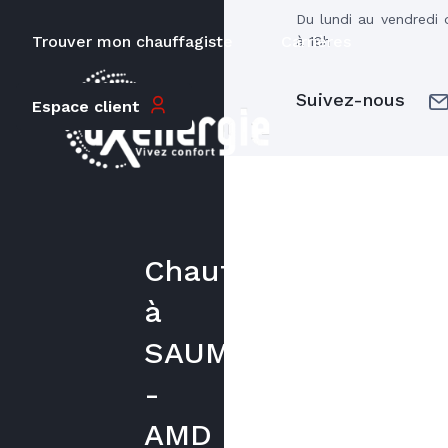
Du lundi au vendredi 
Trouver mon chauffagiste
Carrières
à 18h
Suivez-nous
Espace client
Chauffagiste
à
SAUMUR
-
AMD