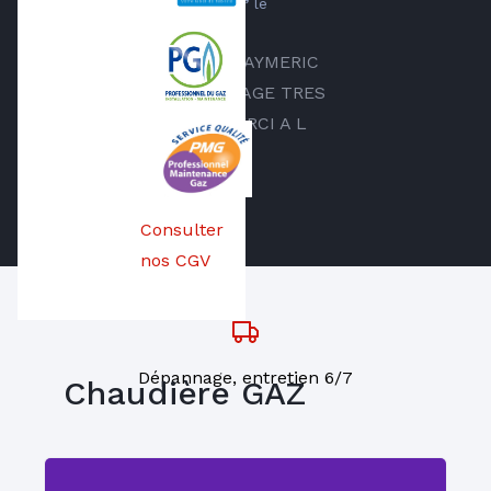
par
AB Évents “AB Évents”
le
25.11.2025
JE VIENS DE RECEVOIR AYMERIC
DE CHEZ AMD CHAUFFAGE TRES
PRO ET A L ECOUTE MERCI A L
ECOUTE ET PRO
Consulter
nos CGV
Dépannage, entretien 6/7
Chaudière GAZ