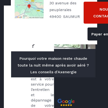
30 avenue des
NOU
peupleraies
CONTA
49400
SAUMUR
Qui
sommes
Payer en
nous
?
Créée en 
Pourquoi votre maison reste chaude
2007, notre 
toute la nuit même après avoir aéré ?
société AMD 
Les conseils d'Axenergie
Chauffage, 
est à votre 
service pour 
l’entretien 
et le 
dépannage 
Avis
de votre 