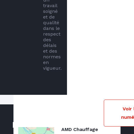
travail 
soigné 
et de 
qualité 
dans le 
respect 
des 
délais 
et des 
normes 
en 
vigueur.
Notre zone d'intervention
Voir 
numé
Localisé à
SAUMUR
nous intervenons dans
Nos actualités
un rayon de 20 kilomètres autour de
AMD Chauffage
SAUMUR.