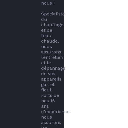
nous !

Spécialiste 
du 
chauffage 
et de 
l’eau 
chaude, 
nous 
assurons 
l’entretien 
et le 
dépannage 
de vos 
appareils 
gaz et 
fioul. 
Forts de 
nos 16 
ans 
d'expérience, 
nous 
assurons 
un 