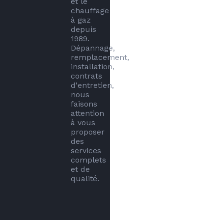
et le 
chauffage 
à gaz 
depuis 
1989. 
Dépannage, 
remplacement, 
installation, 
contrats 
d'entretien, 
nous 
faisons 
attention 
à vous 
proposer 
des 
services 
complets 
et de 
qualité. 