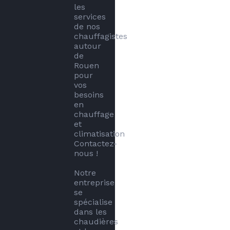
les 
services 
de nos 
chauffagistes 
autour 
de 
Rouen 
pour 
vos 
besoins 
en 
chauffage 
et 
climatisation 
Contactez-
nous !

Notre 
entreprise 
se 
spécialise 
dans les 
chaudières 