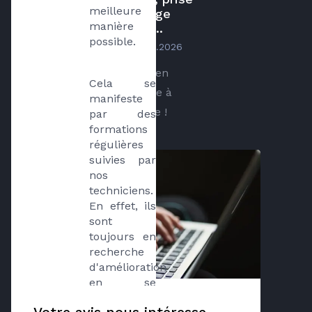
meilleure 
en charge
manière 
rapide,...
possible.
par
Etienne Ouine
le
12.04.2026
Excellent service, prise en
Cela se 
charge rapide, secrétaire à
manifeste 
l’écoute, je recommande !
par des 
formations 
régulières 
suivies par 
nos 
techniciens. 
En effet, ils 
sont 
toujours en 
recherche 
d'amélioration 
en se 
formant 