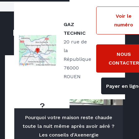
Notre zone d'intervention
Voir le
GAZ
numéro
Basés à Rouen
(chauffagiste Rouen)
, nous
Nos actualités
TECHNIC
intervenons dans un périmètre d'une
vingtaine de kilomètres autour du chef-
20 rue de
lieu de la Seine-Maritime.
la
NOUS
République
CONTACTER
76000
Qui
ROUEN
sommes
Payer en lign
nous
?
Pourquoi votre maison reste chaude
Chez Gaz 
toute la nuit même après avoir aéré ?
Technic 
Les conseils d'Axenergie
Rouen, nous 