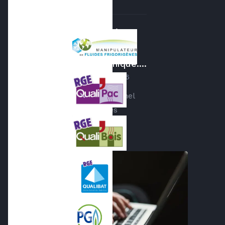
Installation
propre.
Personnel
sympathique....
par
Noel LEBERT
le
06.07.2026
Installation propre. Personnel
sympathique. Promesses
tenues.
Axenergie