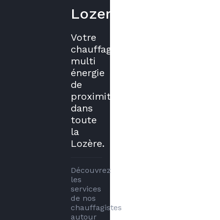
Lozere
Votre
chauffagiste
multi
énergie
de
proximité
dans
toute
la
Lozère.
Découvrez 
les 
services 
de nos 
chauffagistes 
autour 