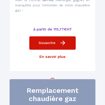
tranquilité pour l'entretien de votre chaudière
gaz !
à partir de 115,77€HT
Installation et
Souscrire
remplacement
En savoir plus
Remplacement
Un réseau de plus de
chaudière gaz
1000 techniciens