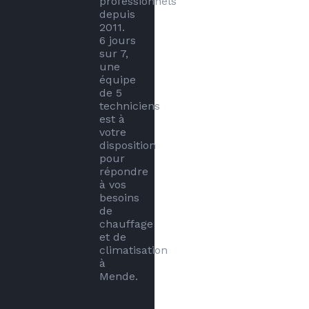
professionnels 
depuis 
2011. 

6 jours 
sur 7, 
une 
équipe 
de 5 
techniciens 
est à 
votre 
disposition 
pour 
répondre 
à vos 
besoins 
de 
chauffage 
et de 
climatisation 
à 
Mende.