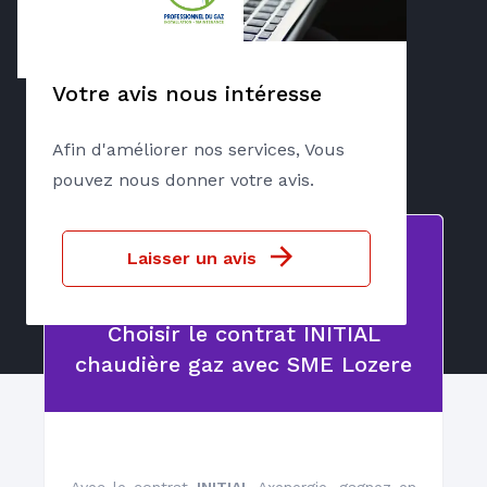
Votre avis nous intéresse
Chaudière GAZ
Afin d'améliorer nos services, Vous
pouvez nous donner votre avis.
Contrat INITIAL gaz
Laisser un avis
Choisir le contrat INITIAL
chaudière gaz avec SME Lozere
Dépannage, entretien 6/7
Avec le contrat
INITIAL
Axenergie, gagnez en