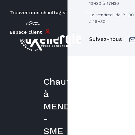
13H30 à 17H30
Trouver mon chauffagiste
Carrières
Le vendredi de 8H00
à 16H30
Espace client
Suivez-nous
Chauffagiste
à
MENDE
-
SME