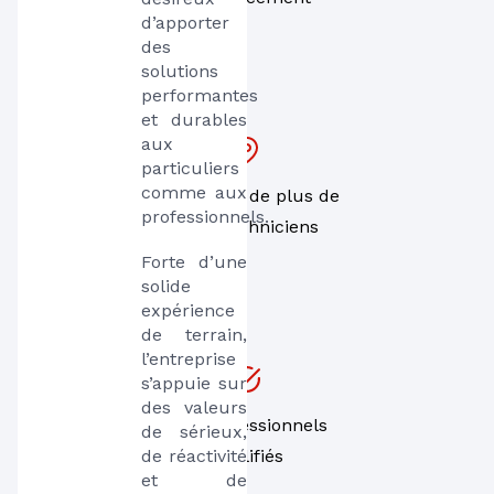
d’apporter 
des 
solutions 
performantes 
et durables 
aux 
particuliers 
comme aux 
Un réseau de plus de
professionnels.
1000 techniciens
Forte d’une 
solide 
expérience 
de terrain, 
l’entreprise 
s’appuie sur 
des valeurs 
Des professionnels
de sérieux, 
de réactivité 
qualifiés
et de 