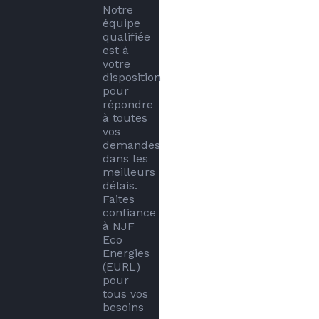
Notre 
équipe 
qualifiée 
est à 
votre 
disposition 
pour 
répondre 
à toutes 
vos 
demandes 
dans les 
meilleurs 
délais. 
Faites 
confiance 
à NJF 
Eco 
Energies 
(EURL) 
pour 
tous vos 
besoins 