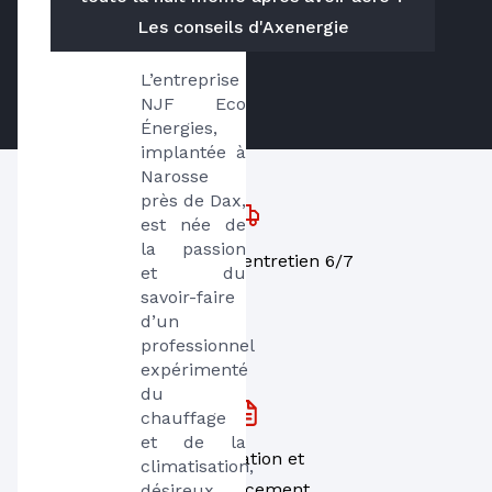
à Narrosse
Les conseils d'Axenergie
L’entreprise 
NJF Eco 
Énergies, 
implantée à 
Narosse 
près de Dax, 
est née de 
la passion 
Dépannage, entretien 6/7
et du 
savoir-faire 
d’un 
professionnel 
expérimenté 
du 
chauffage 
et de la 
Installation et
climatisation, 
remplacement
désireux 