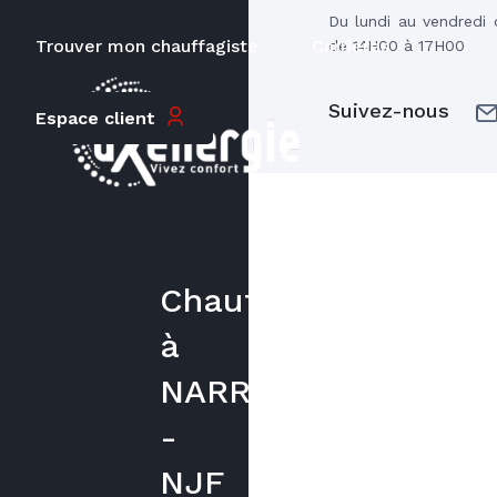
Du lundi au vendredi
Trouver mon chauffagiste
Carrières
de 14H00 à 17H00
Suivez-nous
Espace client
Chauffagiste
à
NARROSSE
-
NJF