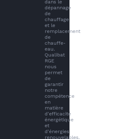
dans le 
dépannage 
de 
chauffage 
et le 
remplacement 
de 
chauffe-
eau. 
Qualibat 
RGE 
nous 
permet 
de 
garantir 
notre 
compétence 
en 
matière 
d'efficacité 
énergétique 
et 
d'énergies 
renouvelables. 