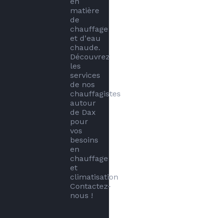
en 
matière 
de 
chauffage 
et d'eau 
chaude. 
Découvrez 
les 
services 
de nos 
chauffagistes 
autour 
de Dax 
pour 
vos 
besoins 
en 
chauffage 
et 
climatisation 
Contactez-
nous !