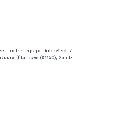
 (près de Pithiviers) et les bureaux à Pithiviers, notre équipe intervient à 
ntours
 (Étampes (91150), Saint-