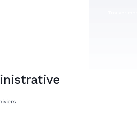
Trouver mon
nistrative
hiviers