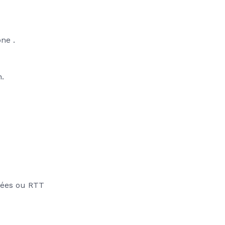
one .
h.
rées ou RTT