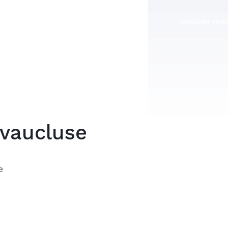
Trouver mon
 vaucluse
e